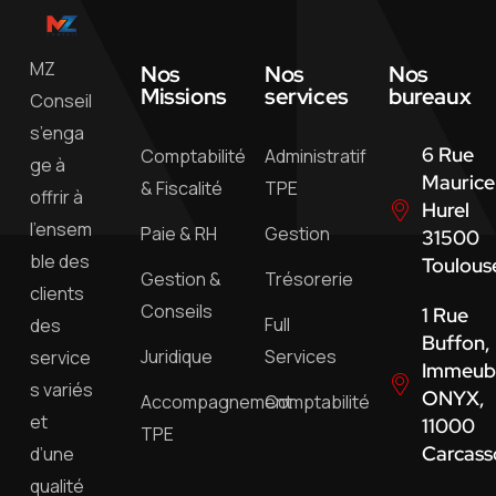
MZ
Nos
Nos
Nos
Missions
services
bureaux
Conseil
s’enga
6 Rue
Comptabilité
Administratif
ge à
Maurice
& Fiscalité
TPE
offrir à
Hurel
l’ensem
Paie & RH
Gestion
31500
ble des
Toulous
Gestion &
Trésorerie
clients
Conseils
1 Rue
Full
des
Buffon,
Juridique
Services
service
Immeub
s variés
ONYX,
Accompagnement
Comptabilité
et
11000
TPE
Carcass
d’une
qualité