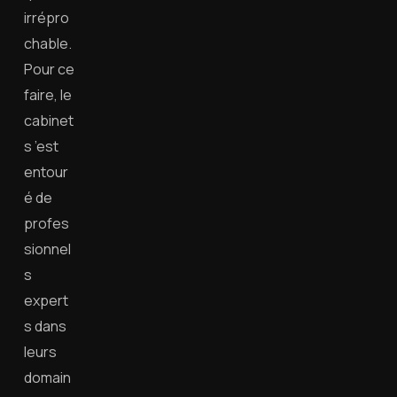
irrépro
chable.
Pour ce
faire, le
cabinet
s ’est
entour
é de
profes
sionnel
s
expert
s dans
leurs
domain